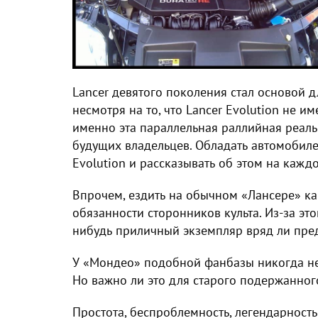
Lancer девятого поколения стал основой 
несмотря на то, что Lancer Evolution не и
именно эта параллельная раллийная реал
будущих владельцев. Обладать автомобиле
Evolution и рассказывать об этом на кажд
Впрочем, ездить на обычном «Лансере» к
обязанности сторонников культа. Из-за эт
нибудь приличный экземпляр вряд ли пре
У «Мондео» подобной фанбазы никогда не
Но важно ли это для старого подержанног
Простота, беспроблемность, легендарность