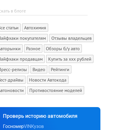
Все статьи
Автохимия
Лайфхаки покупателям
Отзывы владельцев
Авторынки
Разное
Обзоры б/у авто
Лайфхаки продавцам
Купить за xxx рублей
Пресс-релизы
Видео
Рейтинги
Тест-драйвы
Новости Автокода
Автоновости
Противостояние моделей
Проверь историю автомобиля
Госномер
VIN
Кузов