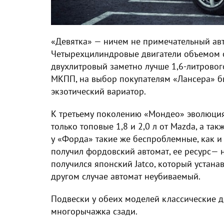
«Девятка» — ничем не примечательный авт
Четырехцилиндровые двигатели объемом от
двухлитровый заметно лучше 1,6-литровог
МКПП, на выбор покупателям «Лансера» б
экзотический вариатор.
К третьему поколению «Мондео» эволюция
только топовые 1,8 и 2,0 л от Mazda, а так
у «Форда» такие же беспроблемные, как и
получил фордовский автомат, ее ресурс— 
получился японский Jatco, который устанавл
другом случае автомат неубиваемый.
Подвески у обеих моделей классические д
многорычажка сзади.