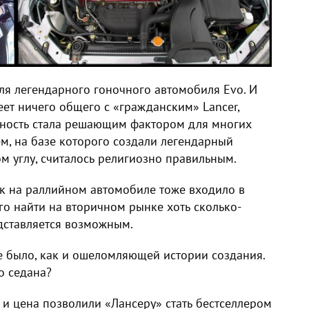
для легендарного гоночного автомобиля Evo. И
меет ничего общего с «гражданским» Lancer,
ьность стала решающим фактором для многих
м, на базе которого создали легендарный
ом углу, считалось религиозно правильным.
ак на раллийном автомобиле тоже входило в
ого найти на вторичном рынке хоть сколько-
дставляется возможным.
 было, как и ошеломляющей истории создания.
о седана?
 и цена позволили «Лансеру» стать бестселлером