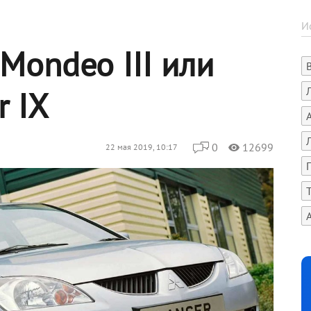
 Mondeo III или
r IX
0
12699
22 мая 2019, 10:17