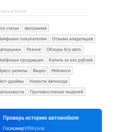
Все статьи
Автохимия
Лайфхаки покупателям
Отзывы владельцев
Авторынки
Разное
Обзоры б/у авто
Лайфхаки продавцам
Купить за xxx рублей
Пресс-релизы
Видео
Рейтинги
Тест-драйвы
Новости Автокода
Автоновости
Противостояние моделей
Проверь историю автомобиля
Госномер
VIN
Кузов