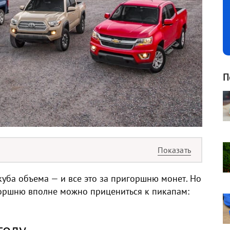
П
 куба объема — и все это за пригоршню монет. Но
игоршню вполне можно прицениться к пикапам:
году