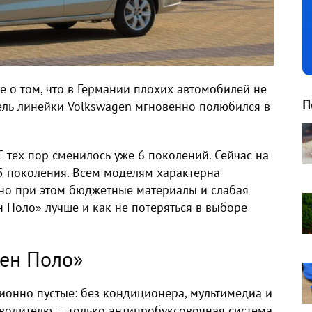
е о том, что в Германии плохих автомобилей не
П
ель линейки Volkswagen мгновенно полюбился в
С тех пор сменилось уже 6 поколений. Сейчас на
 5 поколения. Всем моделям характерна
 но при этом бюджетные материалы и слабая
н Поло» лучше и как не потеряться в выборе
ен Поло»
ионно пустые: без кондиционера, мультимедиа и
одителю — только антипробуксовочная система