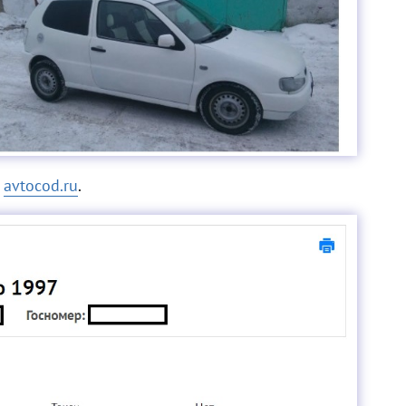
з
avtocod.ru
.