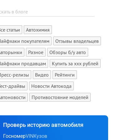
Все статьи
Автохимия
Лайфхаки покупателям
Отзывы владельцев
Авторынки
Разное
Обзоры б/у авто
Лайфхаки продавцам
Купить за xxx рублей
Пресс-релизы
Видео
Рейтинги
Тест-драйвы
Новости Автокода
Автоновости
Противостояние моделей
Проверь историю автомобиля
Госномер
VIN
Кузов