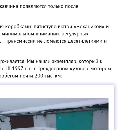
ржавчина появляются только после
мя коробками: пятиступенчатой «механикой» и
ы минимальном внимании: регулярных
е, —трансмиссии не ломаются десятилетиями и
ерживается. Мы нашли экземпляр, который к
o III 1997 г. в. в трехдверном кузове с мотором
пробегом почти 200 тыс. км: