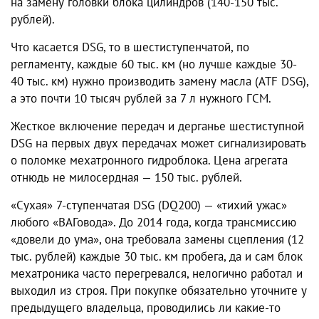
на замену головки блока цилиндров (140-150 тыс.
рублей).
Что касается DSG, то в шестиступенчатой, по
регламенту, каждые 60 тыс. км (но лучше каждые 30-
40 тыс. км) нужно производить замену масла (ATF DSG),
а это почти 10 тысяч рублей за 7 л нужного ГСМ.
Жесткое включение передач и дерганье шестиступной
DSG на первых двух передачах может сигнализировать
о поломке мехатронного гидроблока. Цена агрегата
отнюдь не милосердная — 150 тыс. рублей.
«Сухая» 7-ступенчатая DSG (DQ200) — «тихий ужас»
любого «ВАГовода». До 2014 года, когда трансмиссию
«довели до ума», она требовала замены сцепления (12
тыс. рублей) каждые 30 тыс. км пробега, да и сам блок
мехатроника часто перегревался, нелогично работал и
выходил из строя. При покупке обязательно уточните у
предыдущего владельца, проводились ли какие-то