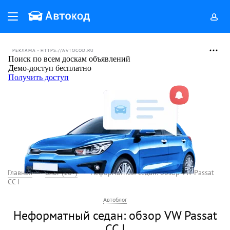
РЕКЛАМА • HTTPS://AVTOCOD.RU
Главная
Блог (18+)
Неформатный седан: обзор VW Passat
CC I
Автоблог
Неформатный седан: обзор VW Passat
CC I