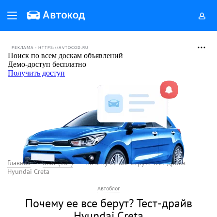
РЕКЛАМА • HTTPS://AVTOCOD.RU
Главная
Блог (18+)
Почему ее все берут? Тест-драйв
Hyundai Creta
Автоблог
Почему ее все берут? Тест-драйв
Hyundai Creta