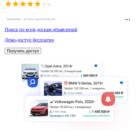
/
5
4
РЕКЛАМА • HTTPS://AVTOCOD.RU