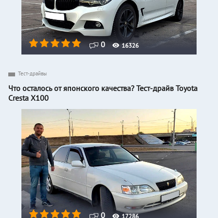
0
16326
Тест-драйвы
Что осталось от японского качества? Тест-драйв Toyota
Cresta X100
0
17286