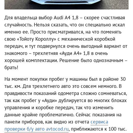
Для владельца выбор
Audi A4 1,8
– скорее счастливая
случайность. Нельзя сказать, что он специально искал
именно ее. Просто присматривался, на что поменять
свою «Тойоту Короллу» с механической коробкой
передач, и тут подвернулся очень выгодный вариант от
знакомого – трехлетняя
«Ауди А4» 1,8
в очень
хорошей комплектации. Решение было однозначным –
брать!
На момент покупки пробег у машины был в районе 30
тыс. км. Для трехлетнего авто это совсем немного. В
правдивости показаний одометра сложно сомневаться,
так как пробег у «Ауди» дублируется во многих блоках
управления и коробке передач, так что изменить
данные крайне проблематично. Сейчас показания на
панели приборов, как видно из отчета
сервиса
проверки б/у авто avtocod.ru
, приближаются к 100 тыс.