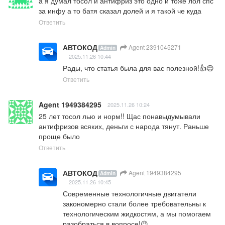
а я думал тосол и антифриз это одно и тоже лол спс 
за инфу а то батя сказал долей и я такой че куда
Ответить
АВТОКОД
Agent 2391045271
Admin
2025.11.26 10:44
Рады, что статья была для вас полезной!👍😊
Ответить
Agent 1949384295
2025.11.26 10:24
25 лет тосол лью и норм!! Щас понавыдумывали 
антифризов всяких, деньги с народа тянут. Раньше 
проще было
Ответить
АВТОКОД
Agent 1949384295
Admin
2025.11.26 10:45
Современные технологичные двигатели 
закономерно стали более требовательны к 
технологическим жидкостям, а мы помогаем 
разобраться в вопросе!😉