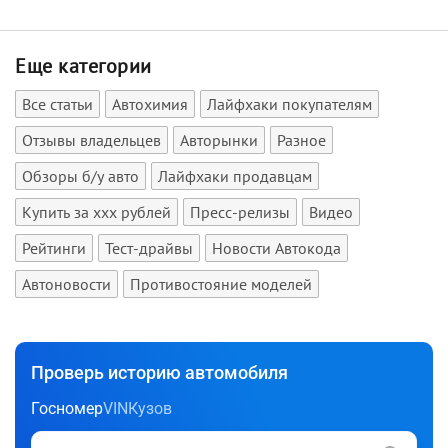
Еще категории
Все статьи
Автохимия
Лайфхаки покупателям
Отзывы владельцев
Авторынки
Разное
Обзоры б/у авто
Лайфхаки продавцам
Купить за xxx рублей
Пресс-релизы
Видео
Рейтинги
Тест-драйвы
Новости Автокода
Автоновости
Противостояние моделей
Проверь историю автомобиля
Госномер
VIN
Кузов