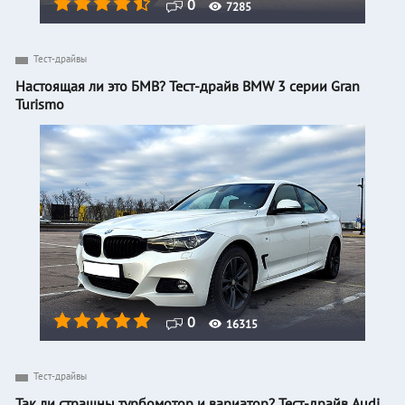
0
7285
Тест-драйвы
Настоящая ли это БМВ? Тест-драйв BMW 3 серии Gran
Turismo
0
16315
Тест-драйвы
Так ли страшны турбомотор и вариатор? Тест-драйв Audi