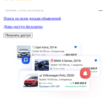
РЕКЛАМА • HTTPS://AVTOCOD.RU