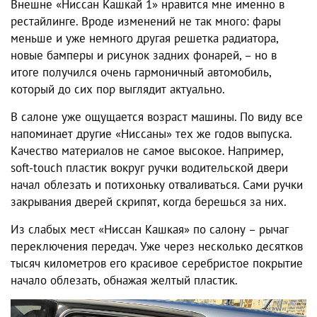
Внешне
«Ниссан Кашкай 1»
нравится мне именно в
рестайлинге
. Вроде изменений не так много: фары
меньше и уже немного другая решетка радиатора,
новые бамперы и рисунок задних фонарей, – но в
итоге получился очень гармоничный автомобиль,
который до сих пор выглядит актуально.
В салоне уже ощущается возраст машины. По виду все
напоминает другие «Ниссаны» тех же годов выпуска.
Качество материалов не самое высокое. Например,
soft-touch пластик вокруг ручки водительской двери
начал облезать и потихоньку отваливаться. Сами ручки
закрывания дверей скрипят, когда берешься за них.
Из
слабых мест «Ниссан Кашкая»
по салону – рычаг
переключения передач. Уже через несколько десятков
тысяч километров его красивое серебристое покрытие
начало облезать, обнажая желтый пластик.