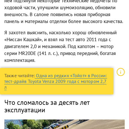
ней подтянули некоторые технические недочеты по
ходовой части, улучшили шумоизоляцию, обновили
внешность. В салоне появились новая приборная
панель и материалы отделки более высокого качества.
Я захотел выяснить, насколько хорош обновленный
«Ниссан Кашкай»
, и взял на тест авто
2011
года с
двигателем
2,0
и
механикой
. Под капотом – мотор
серии MR20DE (141 л. с.), привод передний, богатая
комплектация.
Также читайте:
Одна из редких «Тойот» в России:
тест-драйв Toyota Venza 2009 года с мотором 2,7
л
Что сломалось за десять лет
эксплуатации