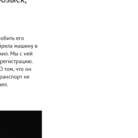
обить его
брела машину в
жил. Мы с ней
 регистрацию.
О том, что он
ранспорт не
шел.