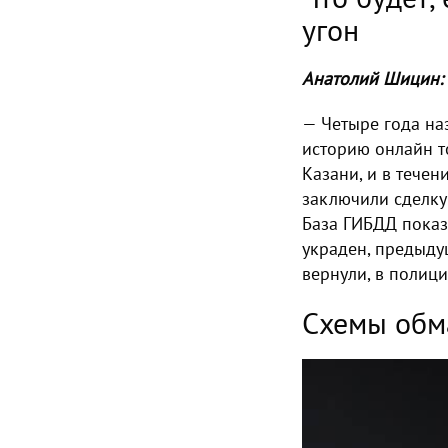
угон
Анатолий Шицин:
— Четыре года на
историю онлайн т
Казани, и в течен
заключили сделку
База ГИБДД показа
украден, предыду
вернули, в полиц
Cхемы обм