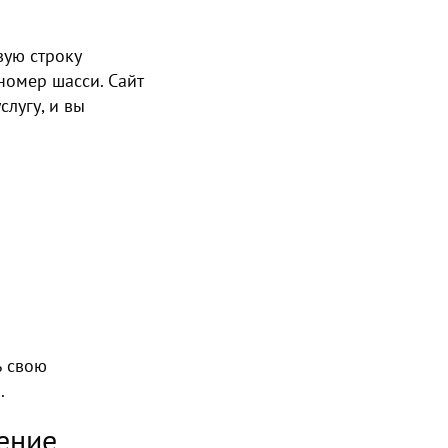
вую строку
номер шасси. Сайт
лугу, и вы
ь свою
.
ение