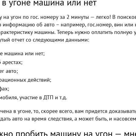
, в угоне машина или нет
на угон по гос. номеру за 2 минуты — легко! В поиско
ю информацию об авто – например, гос.номер, вин или 
арактеристику машины. Теперь нужно оплатить полную ус
утый отчет со следующими данными:
не машина или нет;
 арестах;
г авто;
трационных действий;
фах;
обиля, участие в ДТП и т.д.
ена в угоне, то, скорее всего, вам придется доказыват
дать авто на время следствия, а может быть, и насовсем
жно пробить машину на угон — мн