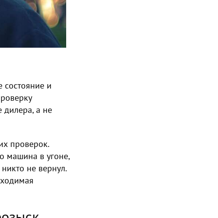
е состояние и
Проверку
 дилера, а не
их проверок.
о машина в угоне,
 никто не вернул.
бходимая
розыск,