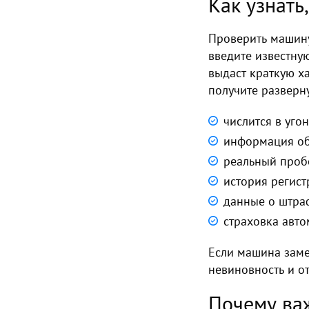
Как узнать
Проверить машину 
введите известну
выдаст краткую х
получите разверн
числится в уго
информация об
реальный пробе
история регис
данные о штра
страховка автом
Если машина замеч
невиновность и от
Почему ва