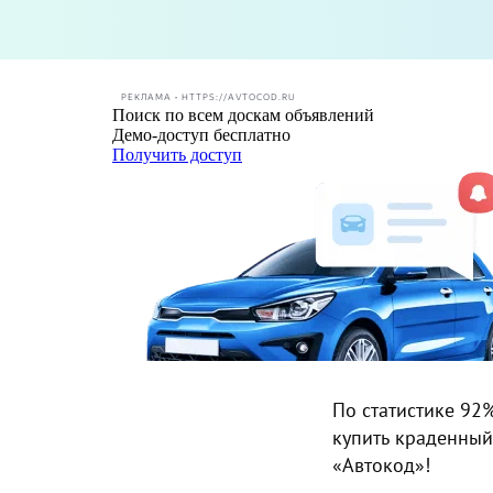
РЕКЛАМА • HTTPS://AVTOCOD.RU
По статистике 92
купить краденный
«Автокод»!