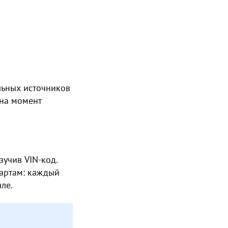
льных источников
 на момент
учив VIN-код.
дартам: каждый
ле.