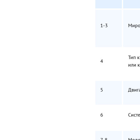
1-3
Миро
Тип 
4
или 
5
Двиг
6
Сист
7-8
Моде