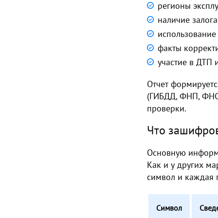
регионы экспл
наличие залога
использование 
факты коррект
участие в ДТП и
Отчет формируетс
(ГИБДД, ФНП, ФНС
проверки.
Что зашифров
Основную информа
Как и у других м
символ и каждая 
Символ
Свед