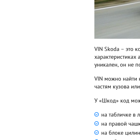
VIN Skoda – это 
характеристиках 
уникален, он не 
VIN можно найти 
частям кузова ил
У «Шкод» код мож
на табличке в 
на правой чашк
на блоке цили