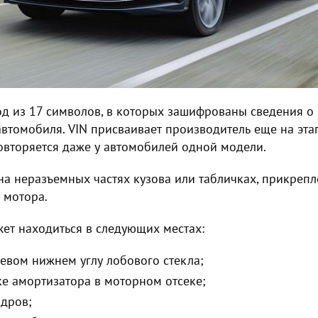
код из 17 символов, в которых зашифрованы сведения о 
автомобиля. VIN присваивает производитель еще на эта
повторяется даже у автомобилей одной модели.
на неразъемных частях кузова или табличках, прикреп
и мотора.
ет находиться в следующих местах:
левом нижнем углу лобового стекла;
е амортизатора в моторном отсеке;
ндров;