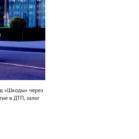
од «Шкоды» через
тие в ДТП, залог