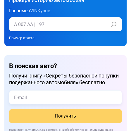
Проверь историю автомобиля
Госномер
VIN
Кузов
Пример отчета
В поисках авто?
Получи книгу «Cекреты безопасной покупки
подержанного автомобиля» бесплатно
Получить
Нажимая
«Получить»
, я даю
согласие
на обработку персональных данных в