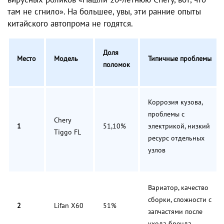
там не сгнило». На большее, увы, эти ранние опыты
китайского автопрома не годятся.
Доля
Место
Модель
Типичные проблемы
поломок
Коррозия кузова,
проблемы с
Chery
1
51,10%
электрикой, низкий
Tiggo FL
ресурс отдельных
узлов
Вариатор, качество
сборки, сложности с
2
Lifan X60
51%
запчастями после
ухода бренда