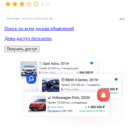
/
3
11
РЕКЛАМА • HTTPS://AVTOCOD.RU