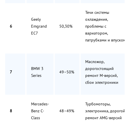
Течи системы
Geely
охлаждения,
6
Emgrand
50,30%
проблемы с
EC7
вариатором,
патрубками и впуском
Масложор,
BMW 3
дорогостоящий
7
49–50%
Series
ремонт M-версий,
сбои электроники
Mercedes-
Турбомоторы,
8
Benz C-
48–49%
электроника, дорогой
Class
ремонт AMG-версий