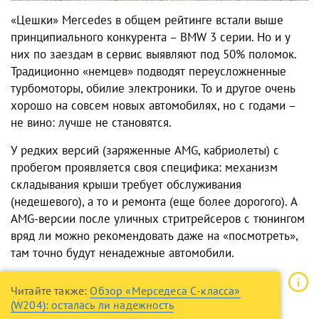
«Цешки» Mercedes в общем рейтинге встали выше
принципиального конкурента – BMW 3 серии. Но и у
них по заездам в сервис выявляют под 50% поломок.
Традиционно «немцев» подводят переусложненные
турбомоторы, обилие электроники. То и другое очень
хорошо на совсем новых автомобилях, но с годами –
не вино: лучше не становятся.
У редких версий (заряженные AMG, кабриолеты) с
пробегом проявляется своя специфика: механизм
складывания крыши требует обслуживания
(недешевого), а то и ремонта (еще более дорогого). А
AMG-версии после уличных стритрейсеров с тюнингом
вряд ли можно рекомендовать даже на «посмотреть»,
там точно будут ненадежные автомобили.
Читайте также:
Обзор «Мерседеса С-класса»
(W204): осталась ли надежность