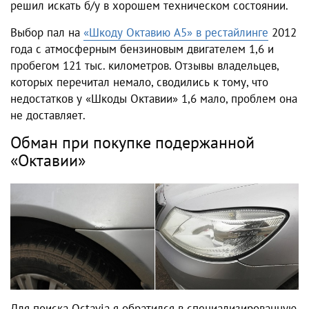
решил искать б/у в хорошем техническом состоянии.
Выбор пал на
«Шкоду Октавию А5» в рестайлинге
2012
года с атмосферным бензиновым двигателем 1,6 и
пробегом 121 тыс. километров. О
тзывы владельцев,
которых перечитал немало, сводились к тому, что
недостатков у «Шкоды Октавии» 1,6
мало, п
роблем
она
не доставляет.
Обман при покупке подержанной
«Октавии»
Для поиска Octavia я обратился в специализированную