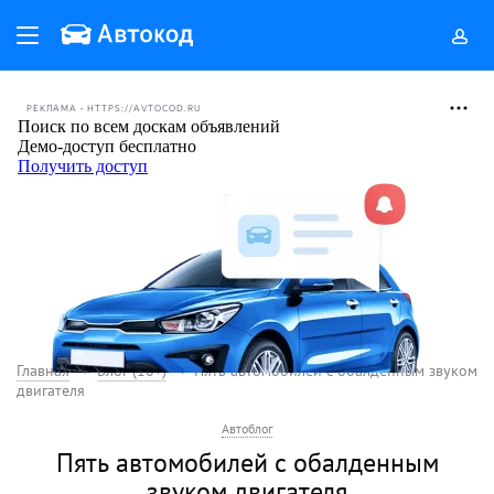
РЕКЛАМА • HTTPS://AVTOCOD.RU
Главная
Блог (18+)
Пять автомобилей с обалденным звуком
двигателя
Автоблог
Пять автомобилей с обалденным
звуком двигателя