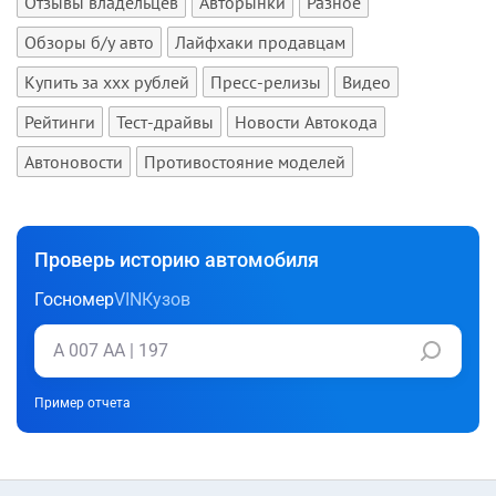
Отзывы владельцев
Авторынки
Разное
Обзоры б/у авто
Лайфхаки продавцам
Купить за xxx рублей
Пресс-релизы
Видео
Рейтинги
Тест-драйвы
Новости Автокода
Автоновости
Противостояние моделей
Проверь историю автомобиля
Госномер
VIN
Кузов
Пример отчета