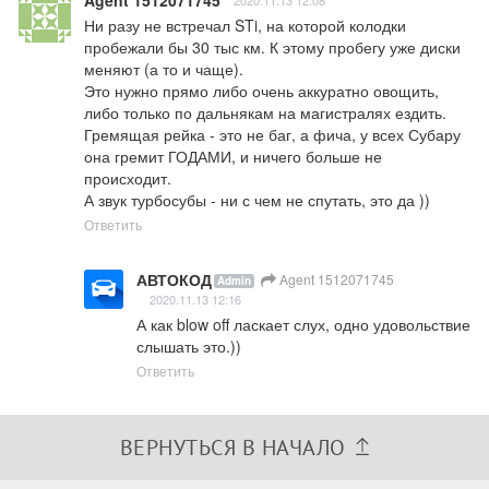
Ни разу не встречал STi, на которой колодки 
пробежали бы 30 тыс км. К этому пробегу уже диски 
меняют (а то и чаще).  

Это нужно прямо либо очень аккуратно овощить, 
либо только по дальнякам на магистралях ездить.

Гремящая рейка - это не баг, а фича, у всех Субару 
она гремит ГОДАМИ, и ничего больше не 
происходит. 

А звук турбосубы - ни с чем не спутать, это да ))
Ответить
АВТОКОД
Agent 1512071745
Admin
2020.11.13 12:16
А как blow off ласкает слух, одно удовольствие 
слышать это.))
Ответить
ВЕРНУТЬСЯ В НАЧАЛО