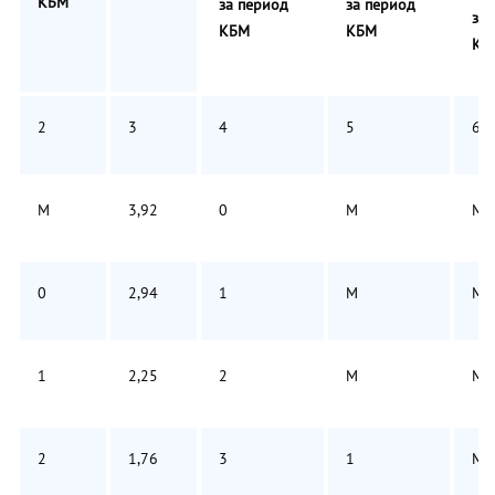
КБМ
за период
за период
за 
КБМ
КБМ
КБ
2
3
4
5
6
М
3,92
0
М
М
0
2,94
1
М
М
1
2,25
2
М
М
2
1,76
3
1
М