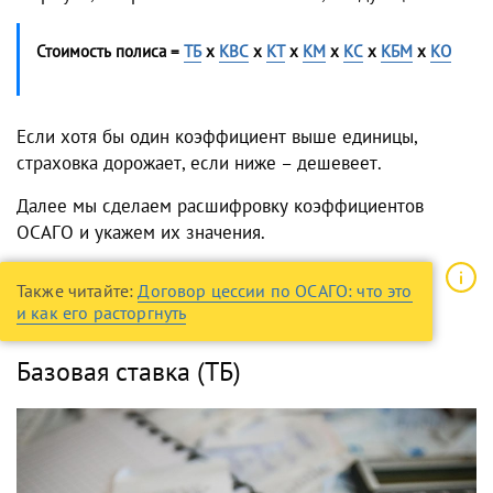
Стоимость полиса =
ТБ
х
КВС
х
КТ
х
КМ
х
КС
х
КБМ
х
КО
Если хотя бы один коэффициент выше единицы,
страховка дорожает, если ниже – дешевеет.
Далее мы сделаем расшифровку коэффициентов
ОСАГО и укажем их значения.
Также читайте:
Договор цессии по ОСАГО: что это
и как его расторгнуть
Базовая ставка (ТБ)