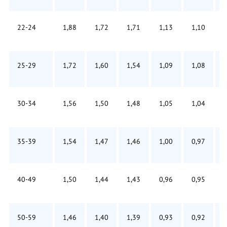
22-24
1,88
1,72
1,71
1,13
1,10
1
25-29
1,72
1,60
1,54
1,09
1,08
1
30-34
1,56
1,50
1,48
1,05
1,04
1
35-39
1,54
1,47
1,46
1,00
0,97
0
40-49
1,50
1,44
1,43
0,96
0,95
0
50-59
1,46
1,40
1,39
0,93
0,92
0