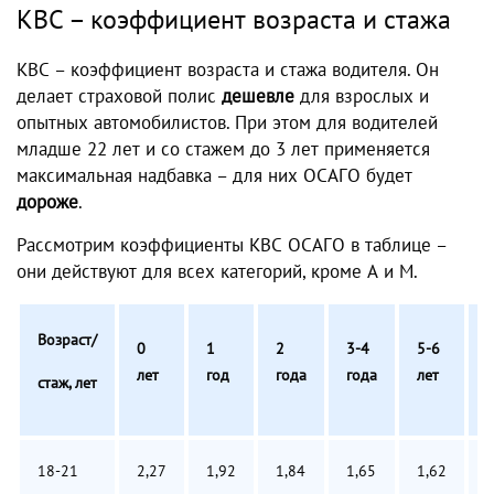
КВС – коэффициент возраста и стажа
КВС – коэффициент возраста и стажа водителя. Он
делает страховой полис
дешевле
для взрослых и
опытных автомобилистов. При этом для водителей
младше 22 лет и со стажем до 3 лет применяется
максимальная надбавка – для них ОСАГО будет
дороже
.
Рассмотрим коэффициенты КВС ОСАГО в таблице –
они действуют для всех категорий, кроме А и М.
Возраст/
0
1
2
3-4
5-6
7
лет
год
года
года
лет
л
стаж, лет
18-21
2,27
1,92
1,84
1,65
1,62