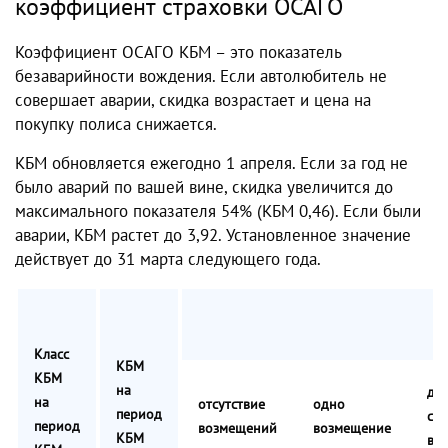
коэффициент страховки ОСАГО
Коэффициент ОСАГО КБМ – это показатель
безаварийности вождения. Если автолюбитель не
совершает аварии, скидка возрастает и цена на
покупку полиса снижается.
КБМ обновляется ежегодно 1 апреля. Если за год не
было аварий по вашей вине, скидка увеличится до
максимального показателя 54% (КБМ 0,46). Если были
аварии, КБМ растет до 3,92. Установленное значение
действует до 31 марта следующего года.
Кл
Класс
КБМ
КБМ
на
дв
на
отсутствие
одно
период
ст
период
возмещений
возмещение
КБМ
во