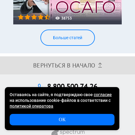
38753
Больше статей
ВЕРНУТЬСЯ В НАЧАЛО
8 800 500 74 26
Телефон горячей линии технической поддержки
E-mail:
support@avtocod.ru
с 09:00 до 21:00 МСК
Проект платформы данных SpectrumData