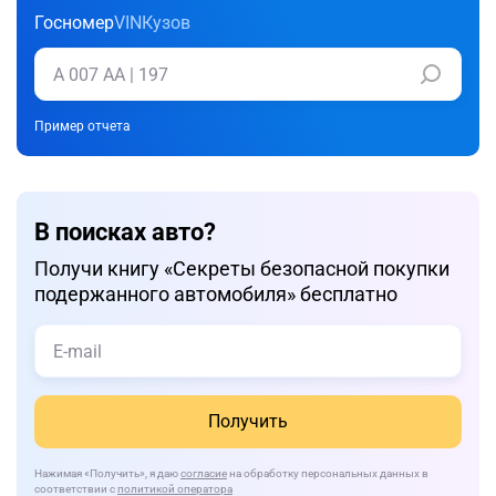
Госномер
VIN
Кузов
Пример отчета
В поисках авто?
Получи книгу «Cекреты безопасной покупки
подержанного автомобиля» бесплатно
Получить
Нажимая
«Получить»
, я даю
согласие
на обработку персональных данных в
соответствии с
политикой оператора