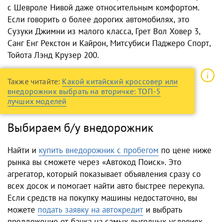
с Шевроле Нивой даже относительным комфортом.
Если говорить о более дорогих автомобилях, это
Сузуки Джимни из малого класса, Грет Вол Ховер 3,
Санг Енг Рекстон и Кайрон, Митсубиси Паджеро Спорт,
Тойота Лэнд Крузер 200.
Также читайте:
Какой китайский кроссовер или
внедорожник выбрать на вторичке: ТОП-5
лучших моделей
Выбираем б/у внедорожник
Найти и
купить внедорожник с пробегом
по цене ниже
рынка вы сможете через «Автокод Поиск». Это
агрегатор, который показывает объявления сразу со
всех досок и помогает найти авто быстрее перекупа.
Если средств на покупку машины недостаточно, вы
можете
подать заявку на автокредит
и выбрать
предложение от банка на самых выгодных условиях.