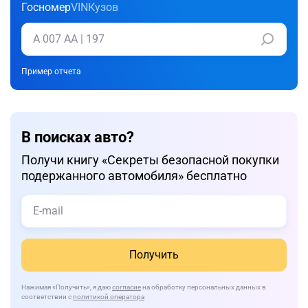
Госномер
VIN
Кузов
Пример отчета
В поисках авто?
Получи книгу «Cекреты безопасной покупки
подержанного автомобиля» бесплатно
Получить
Нажимая
«Получить»
, я даю
согласие
на обработку персональных данных в
соответствии с
политикой оператора