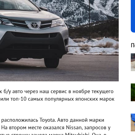
П
 б/у авто через наш сервис в ноябре текущего
вили топ-10 самых популярных японских марок
расположилась Toyota. Авто данной марки
 На втором месте оказался Nissan, запросов у
тью строчку заняла марка Mitsubishi. Она, в