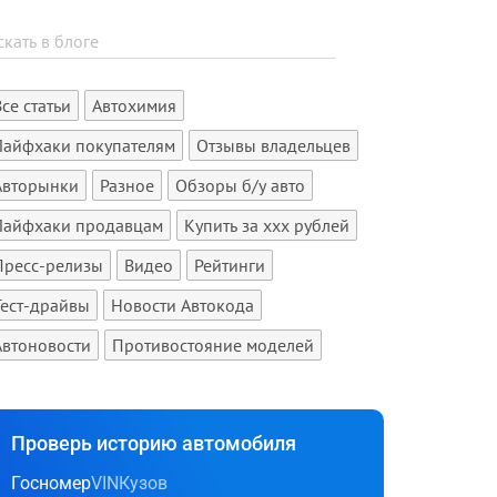
Все статьи
Автохимия
Лайфхаки покупателям
Отзывы владельцев
Авторынки
Разное
Обзоры б/у авто
Лайфхаки продавцам
Купить за xxx рублей
Пресс-релизы
Видео
Рейтинги
Тест-драйвы
Новости Автокода
Автоновости
Противостояние моделей
Проверь историю автомобиля
Госномер
VIN
Кузов