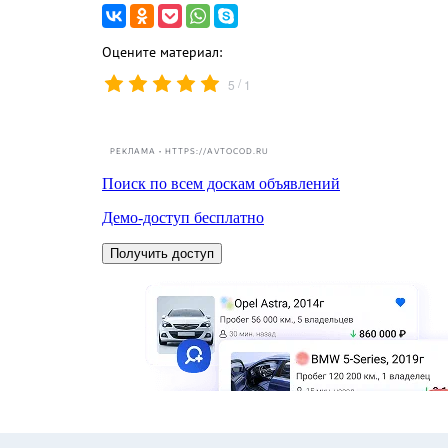
Оцените материал:
/
5
1
РЕКЛАМА • HTTPS://AVTOCOD.RU