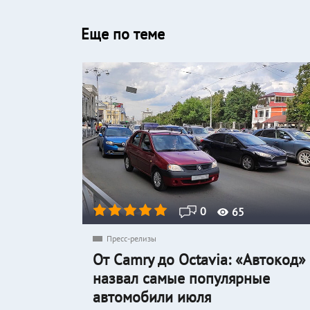
Еще по теме
0
65
Пресс-релизы
От Camry до Octavia: «Автокод»
назвал самые популярные
автомобили июля